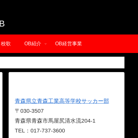
・校歌
OB紹介
OB経営事業
青森県立青森工業高等学校サッカー部
〒030-3507
青森県青森市馬屋尻清水流204-1
TEL：017-737-3600