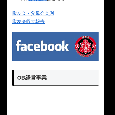
蹴友会・父母会会則
蹴友会収支報告
OB経営事業