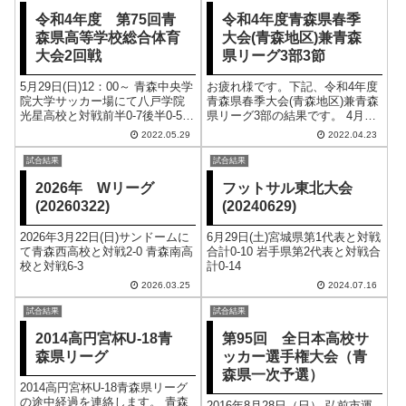
令和4年度 第75回青
令和4年度青森県春季
森県高等学校総合体育
大会(青森地区)兼青森
大会2回戦
県リーグ3部3節
5月29日(日)12：00～ 青森中央学
お疲れ様です。下記、令和4年度
院大学サッカー場にて八戸学院
青森県春季大会(青森地区)兼青森
光星高校と対戦前半0-7後半0-5合
県リーグ3部の結果です。 4月23
計0-12
日(土)9：30～青森工業高校にて
2022.05.29
2022.04.23
青森東高校と対戦前半0-3後半0-2
合計0-5
試合結果
試合結果
2026年 Wリーグ
フットサル東北大会
(20260322)
(20240629)
2026年3月22日(日)サンドームに
6月29日(土)宮城県第1代表と対戦
て青森西高校と対戦2-0 青森南高
合計0-10 岩手県第2代表と対戦合
校と対戦6-3
計0-14
2026.03.25
2024.07.16
試合結果
試合結果
2014高円宮杯U-18青
第95回 全日本高校サ
森県リーグ
ッカー選手権大会（青
森県一次予選）
2014高円宮杯U-18青森県リーグ
の途中経過を連絡します。 青森
2016年8月28日（日） 弘前市運