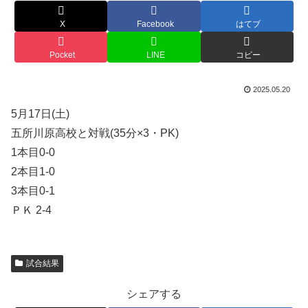
X
Facebook
はてブ
Pocket
LINE
コピー
2025.05.20
5月17日(土)
五所川原高校と対戦(35分×3・PK)
1本目0-0
2本目1-0
3本目0-1
ＰＫ 2-4
試合結果
シェアする