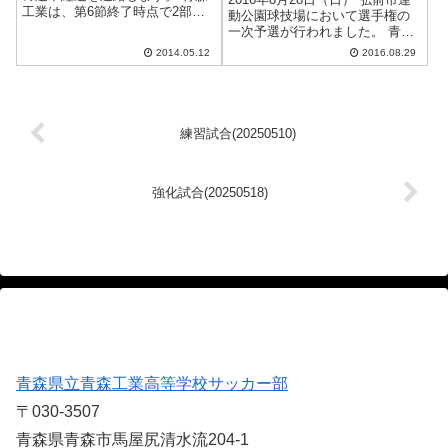
工業は、第6節終了時点で2部リ
動公園球技場において選手権の
ーグの2位をキープ！ 来年度1部
一次予選が行われました。 青森
昇格を目指して、折り返してお
工業 vs 木造高校 1 前半 0 2 後半
2014.05.12
2016.08.29
ります。 2014高円宮杯U-18青森
0 3 合計 0 見事勝利し、二次予選
県リーグ(6節終了) 2014高円宮杯
に進めることになりました。
U-18...
練習試合(20250510)
強化試合(20250518)
青森県立青森工業高等学校サッカー部
〒030-3507
青森県青森市馬屋尻清水流204-1