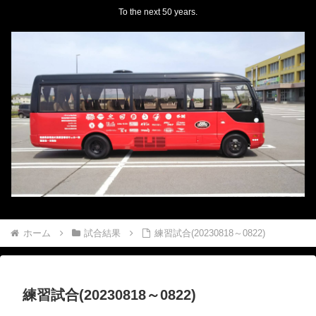
To the next 50 years.
ホーム
試合結果
練習試合(20230818～0822)
練習試合(20230818～0822)