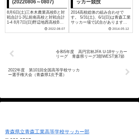
(20220806～0807)
ッカー競技
8月6日(土)三本木農業高校Bと対
2014高校総体の組み合わせで
戦合計1-3弘前南高校と対戦合計
す。 5/31(土)、6/1(日)は青森工業
1-4 8月7日(日)野辺地西高校Bと
サッカー場で試合があります。
対戦合計1-1野辺地西高校Bと対
上位を狙うには重要な試合なの
2022.08.07
2014.05.12
戦(30分)合計0-1八戸工大一高校B
で、応援よろしくお願いしま
と対戦(30分)合計1-1
す！ 2014青森県高校総体サッカ
ー競技
令和5年度 高円宮杯JFA U-18サッカー
リーグ 青森県リーグ3部WEST第7節
2022年度 第101回全国高等学校サッカ
ー選手権大会（青森県1次予選）
青森県立青森工業高等学校サッカー部