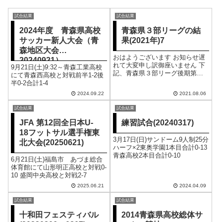
試合結果
試合結果
2024年度 青森県高校
青森県３部リーグの結
サッカー新人大会（青
果(2021年)7
森地区大会
おはようございます お知らせ遅
20240921）
れて大変申し訳御座いません 下
9月21日(土)9:32～青森工業高校
記、青森県３部リーグ後期第五
にて青森西高校と対戦前半1-2後
節の結果になります ８月１日
半0-2合計1-4
(日)AM１１:００～スポーツ公園
2024.09.22
2021.08.06
にてラインメール青森Ｕ-１８と
対戦、前半２-１・後半１-１の
試合結果
試合結果
３-２で勝利致しました 次節の...
JFA 第12回全日本U-
練習試合(20240317)
18フットサル選手権東
3月17日(日)サンドーム9人制25分
北大会(20250621)
ハーフ×2東奥学園1本目合計0-13
青森高校2本目合計0-10
6月21日(土)福島市 あづま総合
体育館にて山形明正高校と対戦0-
10 盛岡中央高校と対戦2-7
2025.06.21
2024.04.09
試合結果
試合結果
十和田フェスティバル
2014青森県高校総体サ