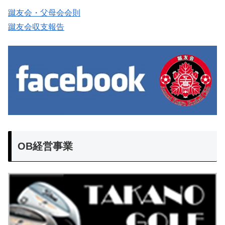
蹴友会・父母会会則
蹴友会収支報告
OB経営事業