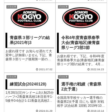
高校と対戦、前半０-１・後半０-
０の０-１で敗戦でした 残念…
試合結果
試合結果
応援して下さいました皆様...
青森県３部リーグの結
令和4年度青森県春季
果(2021年)3
大会(青森地区)兼青森
県リーグ3部3節
お疲れ様です お知らせ遅れて大
変申し訳御座いません 下記、青
お疲れ様です。下記、令和4年度
森県３部リーグ後期第一節の結
青森県春季大会(青森地区)兼青森
果になります ６月２７日(日)AM
県リーグ3部の結果です。 4月23
１１:００～スポーツ公園にて弘
日(土)9：30～青森工業高校にて
2021.07.02
2022.04.23
前中央高校と対戦、前半１-３・
青森東高校と対戦前半0-3後半0-2
後半０-２の１-５で敗戦でした先
合計0-5
試合結果
試合結果
制点は取ったのですが… 次...
練習試合(20240128)
選手権の戦績（青森県
2次予選）
1月28日(日)サンドーム9人制25分
ハーフ×2青森東高校1本目前半1-
全国高等学校サッカー選手権の
5後半0-6合計1-11青森北高校2本
青森県2次予選 日にち 場所 対戦
目前半3-3後半0-8合計3-11
相手 試合結果 1回戦 2019年10月
12日十和田市高森山総合運動公
2024.01.29
2019.10.14